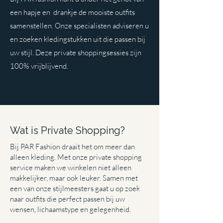
een hapje en drankje de mooiste outfits
samenstellen. Onze specialisten adviseren u
en zoeken kledingstukken uit die passen bij
uw stijl. Deze private shoppingsessies zijn
100% vrijblijvend.
Wat is Private Shopping?
Bij PAR Fashion draait het om meer dan
alleen kleding. Met onze private shopping
service maken we winkelen niet alleen
makkelijker, maar ook leuker. Samen met
een van onze stijlmeesters gaat u op zoek
naar outfits die perfect passen bij uw
wensen, lichaamstype en gelegenheid.