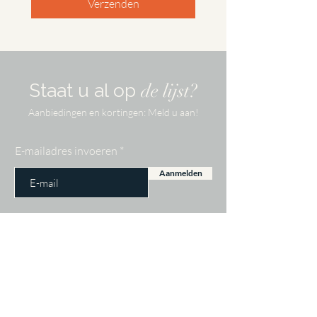
Verzenden
Staat u al op
de lijst?
Aanbiedingen en kortingen: Meld u aan!
E-mailadres invoeren
Aanmelden
Gegevens
PAR Fashion B.V.