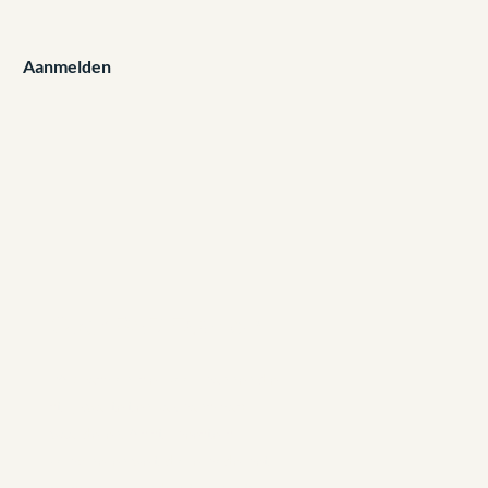
Aanmelden
Over PAR Fashion
PAR Fashion is er voor mannen die
stijl, kwaliteit en vakmanschap
waarderen. Als stijlmeesters
combineren we tijdloze mode met
persoonlijke aandacht en maatwerk.