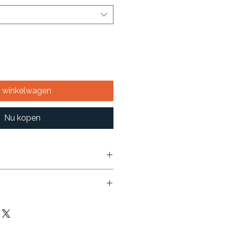
n winkelwagen
Nu kopen
ine / handwas /