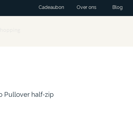
Cadeaubon
Over ons
Blog
Shopping
o Pullover half-zip