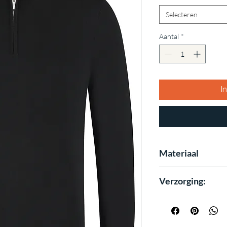
Selecteren
Aantal
*
I
Materiaal
52% Tencel
Verzorging:
20% Cotton
24% Nylon
30 graden wasmach
4% Silk
Niet in droger /
Laag temp. strijken