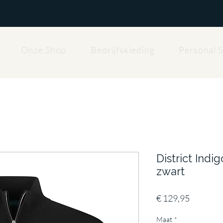
Onze Shop
Bedrijfskleding
Personal 
District Indig
zwart
Prijs
€ 129,95
Maat
*