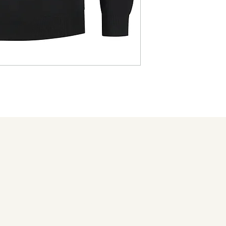
Staat u al op
de lijst?
Aanbiedingen en kortingen: Meld u aan!