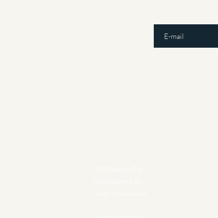
E-mailadres invoeren
Gegevens
PAR Fashion B.V.
Zwarteweg 133
1431 VL Aalsmeer
Tel: 085-0805373