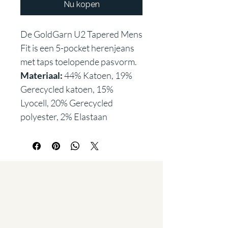
Nu kopen
De GoldGarn U2 Tapered Mens
Fit is een 5-pocket herenjeans
met taps toelopende pasvorm.
Materiaal:
44% Katoen, 19%
Gerecycled katoen, 15%
Lyocell, 20% Gerecycled
polyester, 2% Elastaan
Staat u al op
de lijst?
Aanbiedingen en kortingen: Meld u aan!