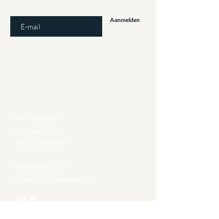
E-mailadres invoeren
Aanmelden
Gegevens
PAR Fashion B.V.
Zwarteweg 133
1431 VL Aalsmeer
Tel:
085-0805373
E-mail:
info@parfashion.nl