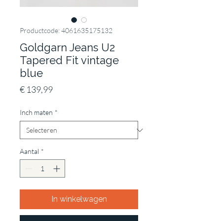
Productcode: 4061635175132
Goldgarn Jeans U2
Tapered Fit vintage
blue
Prijs
€ 139,99
Inch maten
*
Aantal
*
In winkelwagen