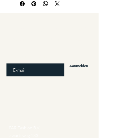
Staat u al op
de lijst?
Aanbiedingen en kortingen: Meld u aan!
E-mailadres invoeren
Aanmelden
Gegevens
PAR Fashion B.V.
Zwarteweg 133