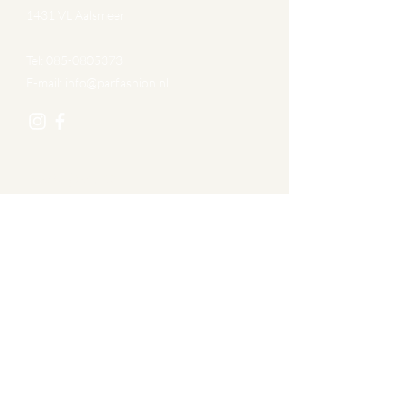
1431 VL Aalsmeer
Tel:
085-0805373
E-mail:
info@parfashion.nl
Navigatie
Over ons
Afspraak maken
Private Shopping
Contact
Algemene voorwaarden
Privacy Statement
Disclaimer