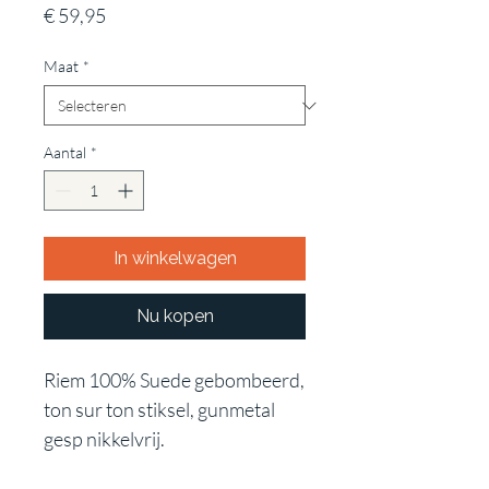
Prijs
€ 59,95
Maat
*
Aantal
*
In winkelwagen
Nu kopen
Riem 100% Suede gebombeerd,
ton sur ton stiksel, gunmetal
gesp nikkelvrij.