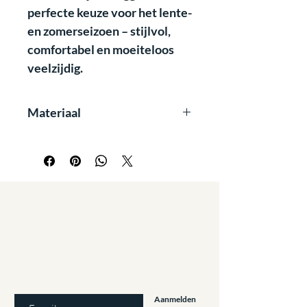
perfecte keuze voor het lente-
en zomerseizoen – stijlvol,
comfortabel en moeiteloos
veelzijdig.
Materiaal
Kenmerkende voordelen zijn:
anti pilling
non-iron
washable
4 way stretch
breathable
Staat u al op
de lijst?
sustainable
Aanbiedingen en kortingen: Meld u aan!
E-mailadres invoeren
Aanmelden