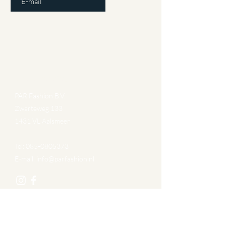
Gegevens
PAR Fashion B.V.
Zwarteweg 133
1431 VL Aalsmeer
Tel:
085-0805373
E-mail:
info@parfashion.nl
Navigatie