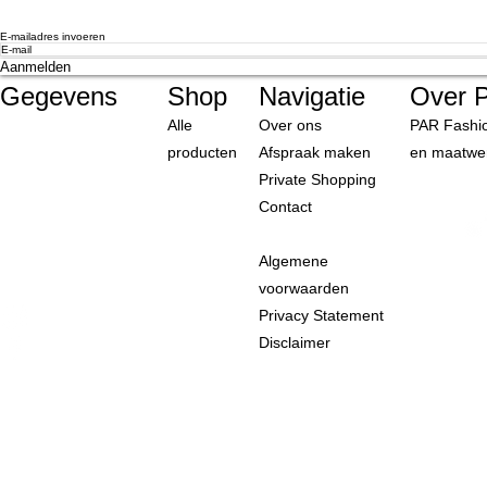
E-mailadres invoeren
Aanmelden
Gegevens
Shop
Navigatie
Over 
PAR Fashion B.V.
Alle
Over ons
PAR Fashio
Zwarteweg 133
producten
Afspraak maken
en maatwe
1431 VL Aalsmeer
Private Shopping
Contact
Tel: 085-0805373
E-mail:
Algemene
info@parfashion.nl
voorwaarden
Privacy Statement
Disclaimer