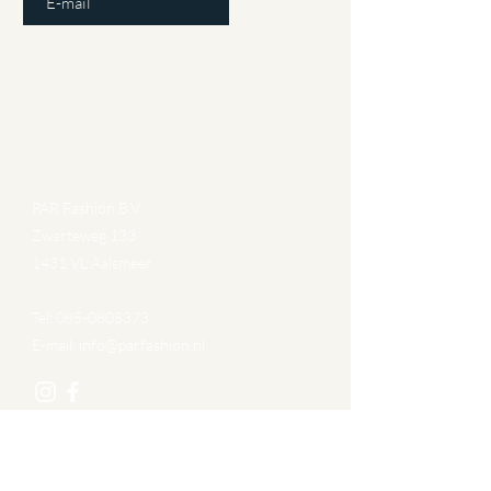
Gegevens
PAR Fashion B.V.
Zwarteweg 133
1431 VL Aalsmeer
Tel:
085-0805373
E-mail:
info@parfashion.nl
Navigatie