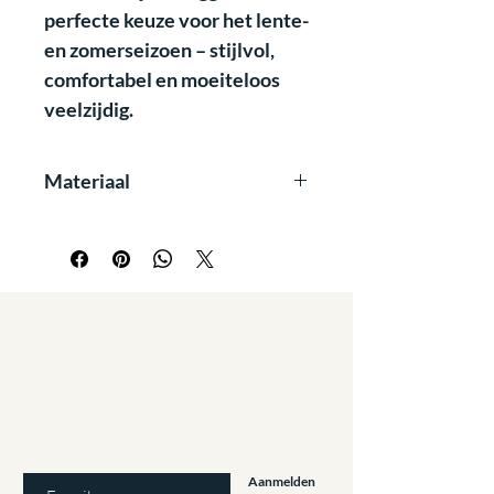
perfecte keuze voor het lente-
en zomerseizoen – stijlvol,
comfortabel en moeiteloos
veelzijdig.
Materiaal
Kenmerkende voordelen zijn:
anti pilling
non-iron
washable
4 way stretch
breathable
Staat u al op
de lijst?
sustainable
Aanbiedingen en kortingen: Meld u aan!
E-mailadres invoeren
Aanmelden