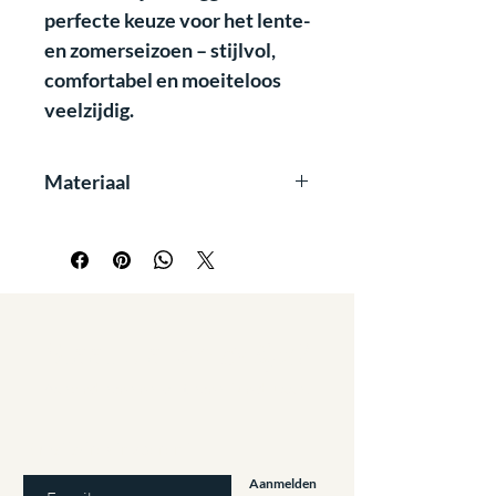
perfecte keuze voor het lente-
en zomerseizoen – stijlvol,
comfortabel en moeiteloos
veelzijdig.
Materiaal
Kenmerkende voordelen zijn:
anti pilling
non-iron
washable
4 way stretch
breathable
Staat u al op
de lijst?
sustainable
Aanbiedingen en kortingen: Meld u aan!
E-mailadres invoeren
Aanmelden