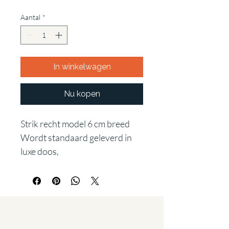
Aantal
*
In winkelwagen
Nu kopen
Strik recht model 6 cm breed
Wordt standaard geleverd in
luxe doos,
Staat u al op
de lijst?