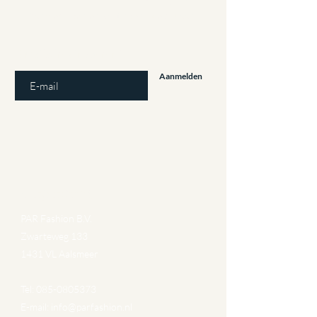
Aanbiedingen en kortingen: Meld u aan!
E-mailadres invoeren
Aanmelden
Gegevens
PAR Fashion B.V.
Zwarteweg 133
1431 VL Aalsmeer
Tel:
085-0805373
E-mail:
info@parfashion.nl