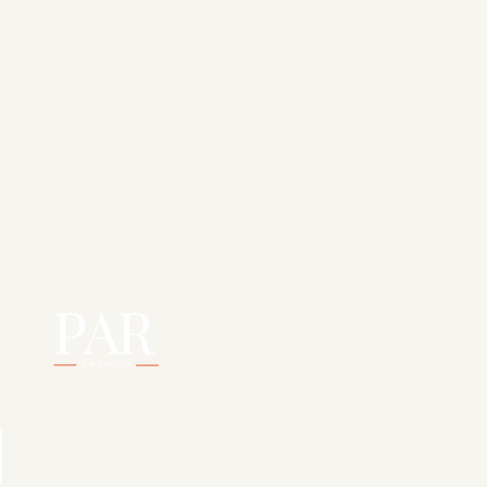
Over PAR Fashion
PAR Fashion is er voor mannen die
stijl, kwaliteit en vakmanschap
waarderen. Als stijlmeesters
combineren we tijdloze mode met
persoonlijke aandacht en maatwerk.