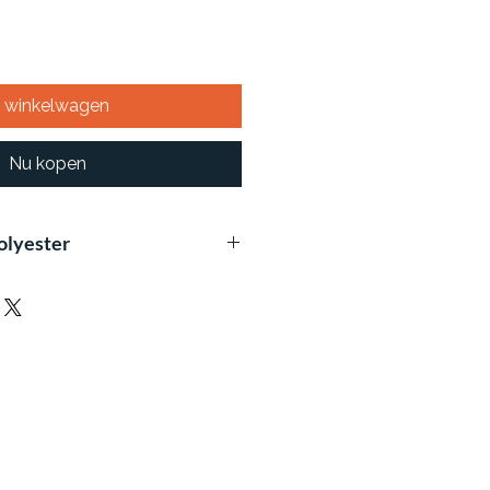
n winkelwagen
Nu kopen
olyester