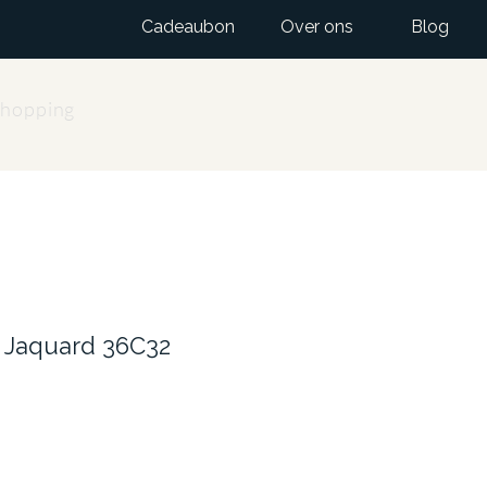
Cadeaubon
Over ons
Blog
Shopping
i Jaquard 36C32