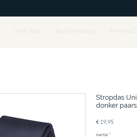
Onze Shop
Bedrijfskleding
Personal 
Stropdas Un
donker paars
Prijs
€ 19,95
Aantal
*