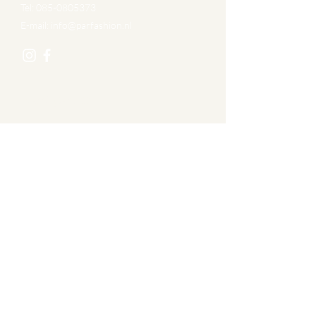
Tel:
085-0805373
E-mail:
info@parfashion.nl
Navigatie
Over ons
Afspraak maken
Private Shopping
Contact
Algemene voorwaarden
Privacy Statement
Disclaimer
Over PAR Fashion