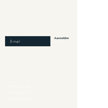
Staat u al op
de lijst?
Aanbiedingen en kortingen: Meld u aan!
E-mailadres invoeren
Aanmelden
Gegevens
PAR Fashion B.V.
Zwarteweg 133
1431 VL Aalsmeer